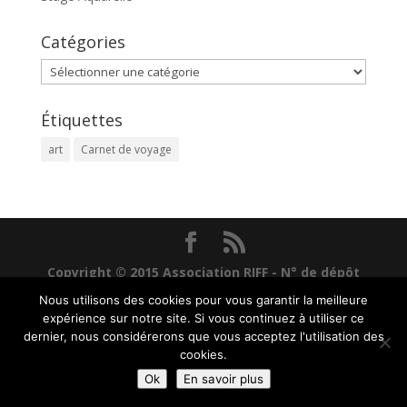
Catégories
Catégories
Étiquettes
art
Carnet de voyage
Copyright © 2015 Association RIFF - N° de dépôt
6I5099
-
Mentions Légales
Nous utilisons des cookies pour vous garantir la meilleure
expérience sur notre site. Si vous continuez à utiliser ce
dernier, nous considérerons que vous acceptez l'utilisation des
cookies.
Ok
En savoir plus