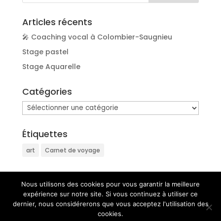
Articles récents
🎤 Coaching vocal à Colombier-Saugnieu
Stage pastel
Stage Aquarelle
Catégories
Catégories
Étiquettes
art
Carnet de voyage
Nous utilisons des cookies pour vous garantir la meilleure
expérience sur notre site. Si vous continuez à utiliser ce
dernier, nous considérerons que vous acceptez l'utilisation des
cookies.
Copyright © 2015 Association RIFF - N° de